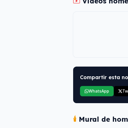
Videos home
Compartir esta no
WhatsApp
Tw
🕯️
Mural de hom