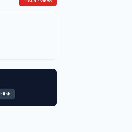
Subir video
r link