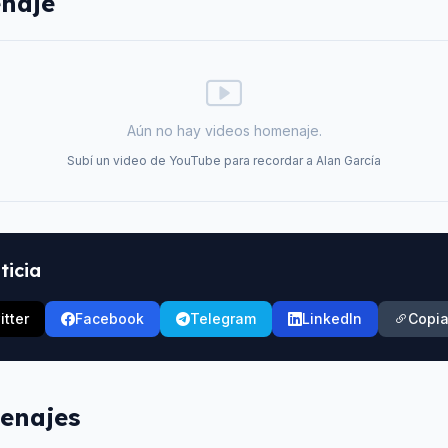
naje
Aún no hay videos homenaje.
Subí un video de YouTube para recordar a
Alan García
ticia
itter
Facebook
Telegram
LinkedIn
Copia
enajes