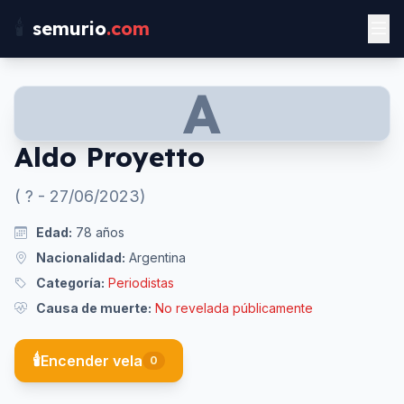
🕯️
semurio
.com
A
Aldo Proyetto
(
?
-
27/06/2023
)
Edad:
78
años
Nacionalidad:
Argentina
Categoría:
Periodistas
Causa de muerte:
No revelada públicamente
🕯️
Encender vela
0