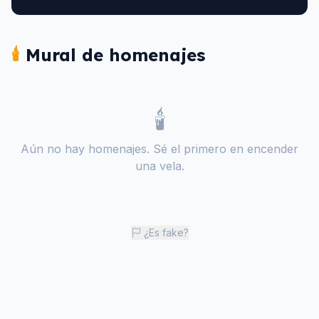
🕯️
Mural de homenajes
🕯️
Aún no hay homenajes. Sé el primero en encender
una vela.
¿Es fake?