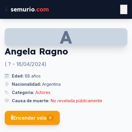
🕯️
semurio
.com
A
Angela Ragno
(
?
-
16/04/2024
)
Edad:
88
años
Nacionalidad:
Argentina
Categoría:
Actores
Causa de muerte:
No revelada públicamente
🕯️
Encender vela
0