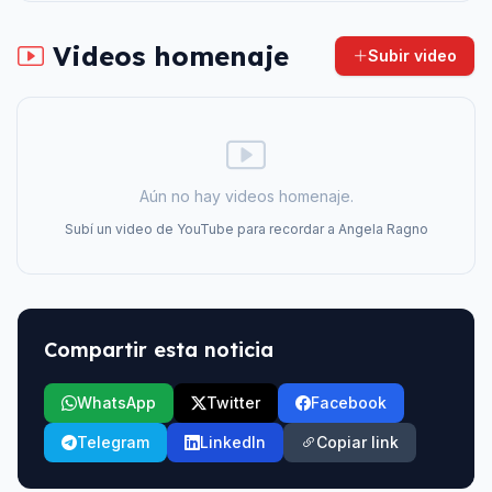
Videos homenaje
Subir video
Aún no hay videos homenaje.
Subí un video de YouTube para recordar a
Angela Ragno
Compartir esta noticia
WhatsApp
Twitter
Facebook
Telegram
LinkedIn
Copiar link