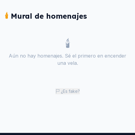
🕯️
Mural de homenajes
🕯️
Aún no hay homenajes. Sé el primero en encender
una vela.
¿Es fake?