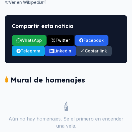
Ver en Wikipedia
Compartir esta noticia
WhatsApp
Twitter
Facebook
Telegram
LinkedIn
Copiar link
🕯️
Mural de homenajes
🕯️
Aún no hay homenajes. Sé el primero en encender
una vela.