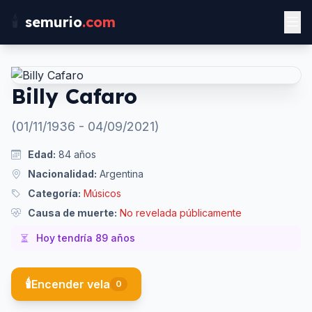
🕯️
semurio
.com
Billy Cafaro
(
01/11/1936
-
04/09/2021
)
Edad:
84
años
Nacionalidad:
Argentina
Categoría:
Músicos
Causa de muerte:
No revelada públicamente
Hoy tendría
89
años
🕯️
Encender vela
0