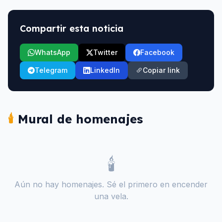
Compartir esta noticia
WhatsApp
Twitter
Facebook
Telegram
LinkedIn
Copiar link
🕯️
Mural de homenajes
🕯️
Aún no hay homenajes. Sé el primero en encender
una vela.