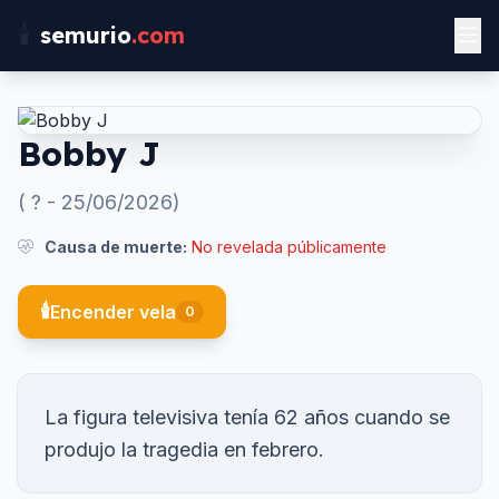
🕯️
semurio
.com
Bobby J
(
?
-
25/06/2026
)
Causa de muerte:
No revelada públicamente
🕯️
Encender vela
0
La figura televisiva tenía 62 años cuando se
produjo la tragedia en febrero.