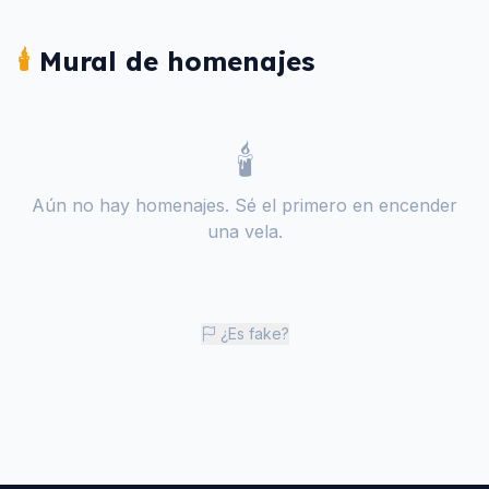
🕯️
Mural de homenajes
🕯️
Aún no hay homenajes. Sé el primero en encender
una vela.
¿Es fake?