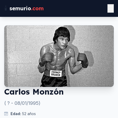
🕯️
semurio
.com
Carlos Monzón
(
?
-
08/01/1995
)
Edad:
52
años