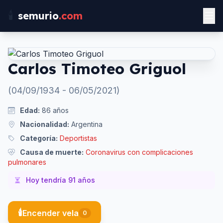
🕯️
semurio
.com
Carlos Timoteo Griguol
(
04/09/1934
-
06/05/2021
)
Edad:
86
años
Nacionalidad:
Argentina
Categoría:
Deportistas
Causa de muerte:
Coronavirus con complicaciones
pulmonares
Hoy tendría
91
años
🕯️
Encender vela
0