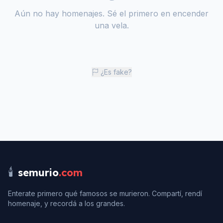
Aún no hay homenajes. Sé el primero en encender
una vela.
¿Es fake?
🕯️
semurio
.com
Enterate primero qué famosos se murieron. Compartí, rendí
homenaje, y recordá a los grandes.