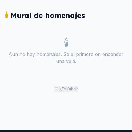
🕯️
Mural de homenajes
🕯️
Aún no hay homenajes. Sé el primero en encender
una vela.
¿Es fake?