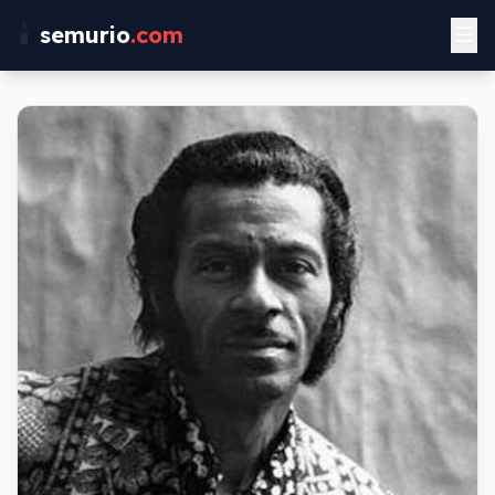
🕯️
semurio
.com