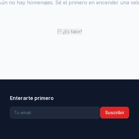
Aún no hay homenajes. Sé el primero en encender una vela
¿Es fake?
Enterarte primero
Suscribir