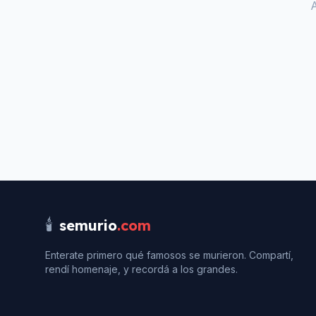
🕯️
semurio
.com
Enterate primero qué famosos se murieron. Compartí,
rendí homenaje, y recordá a los grandes.