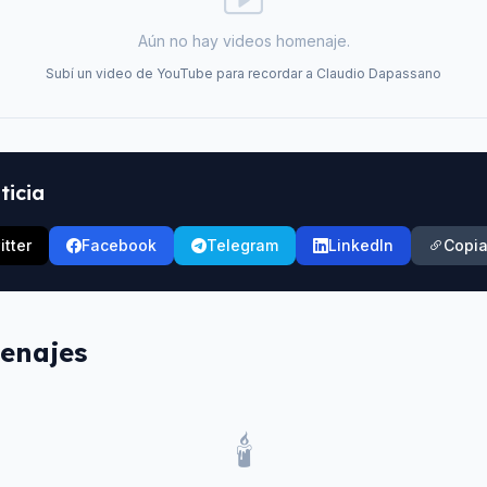
Aún no hay videos homenaje.
Subí un video de YouTube para recordar a
Claudio Dapassano
ticia
itter
Facebook
Telegram
LinkedIn
Copia
enajes
🕯️