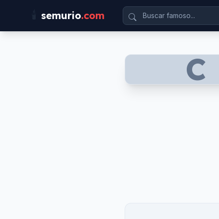
🕯️
semurio
.com
C