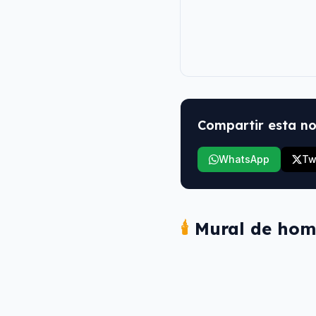
Compartir esta no
WhatsApp
Tw
🕯️
Mural de hom