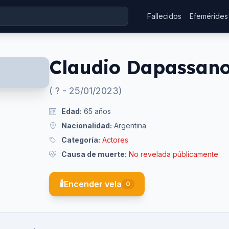
Fallecidos
Efemérides
Claudio Dapassan
(
?
-
25/01/2023
)
Edad:
65
años
Nacionalidad:
Argentina
Categoría:
Actores
Causa de muerte:
No revelada públicamente
🕯️
Encender vela
0