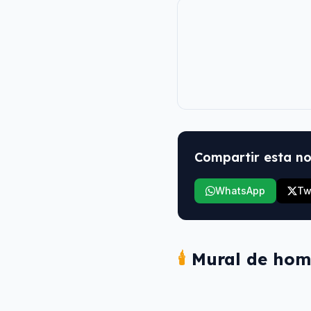
Compartir esta no
WhatsApp
Tw
🕯️
Mural de hom