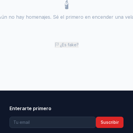
🕯️
Aún no hay homenajes. Sé el primero en encender una vela
¿Es fake?
Enterarte primero
Suscribir