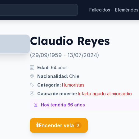
Fallecidos
Efemérides
Claudio Reyes
(
29/09/1959
-
13/07/2024
)
Edad:
64
años
Nacionalidad:
Chile
Categoría:
Humoristas
Causa de muerte:
Infarto agudo al miocardio
Hoy tendría
66
años
🕯️
Encender vela
0