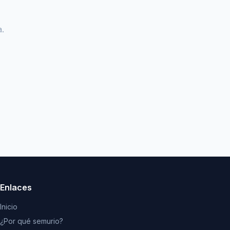
.
Enlaces
Inicio
¿Por qué semurio?