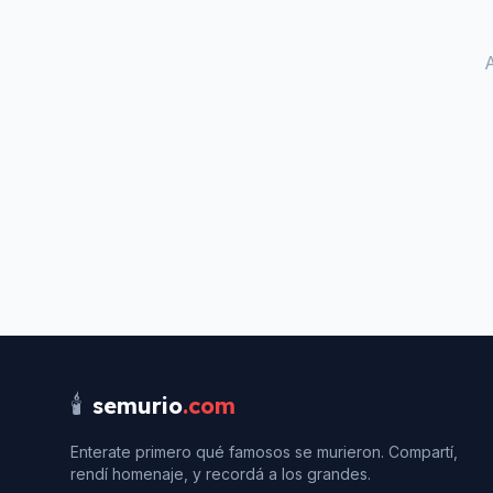
🕯️
semurio
.com
Enterate primero qué famosos se murieron. Compartí,
rendí homenaje, y recordá a los grandes.