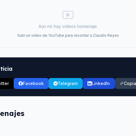
Aún no hay videos homenaje.
Subí un video de YouTube para recordar a
Claudio Reyes
ticia
itter
Facebook
Telegram
LinkedIn
Copia
enajes