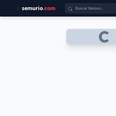
🕯️
semurio
.com
C