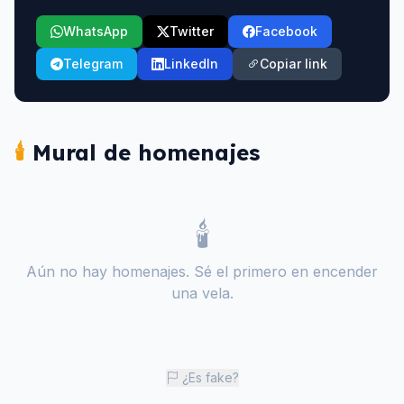
WhatsApp
Twitter
Facebook
Telegram
LinkedIn
Copiar link
🕯️
Mural de homenajes
🕯️
Aún no hay homenajes. Sé el primero en encender
una vela.
¿Es fake?