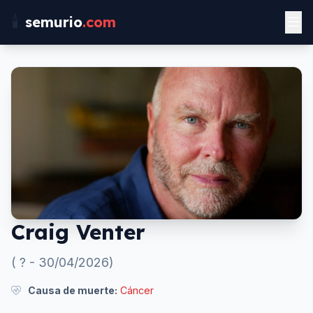
🕯️
semurio
.com
Craig Venter
(
?
-
30/04/2026
)
Causa de muerte:
Cáncer