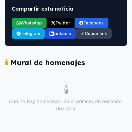
Compartir esta noticia
WhatsApp
Twitter
Facebook
Telegram
LinkedIn
Copiar link
🕯️
Mural de homenajes
🕯️
Aún no hay homenajes. Sé el primero en encender
una vela.