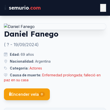
🕯️
semurio
.com
Daniel Fanego
(
?
-
19/09/2024
)
Edad:
69
años
Nacionalidad:
Argentina
Categoría:
Actores
Causa de muerte:
Enfermedad prolongada; falleció en
paz en su casa
🕯️
Encender vela
0