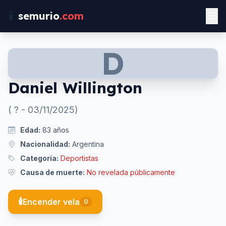
🕯️
semurio
.com
D
Daniel Willington
(
?
-
03/11/2025
)
Edad:
83
años
Nacionalidad:
Argentina
Categoría:
Deportistas
Causa de muerte:
No revelada públicamente
🕯️
Encender vela
0