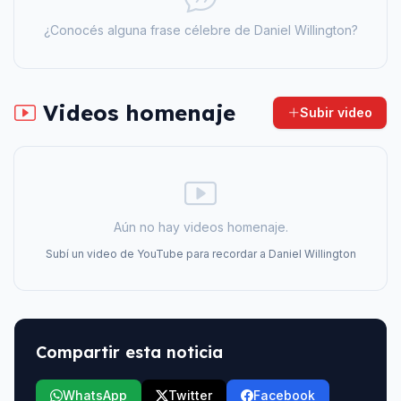
¿Conocés alguna frase célebre de
Daniel Willington
?
Videos homenaje
Subir video
Aún no hay videos homenaje.
Subí un video de YouTube para recordar a
Daniel Willington
Compartir esta noticia
WhatsApp
Twitter
Facebook