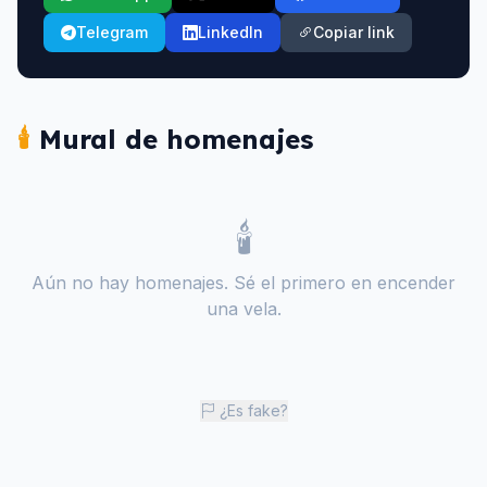
Telegram
LinkedIn
Copiar link
🕯️
Mural de homenajes
🕯️
Aún no hay homenajes. Sé el primero en encender
una vela.
¿Es fake?