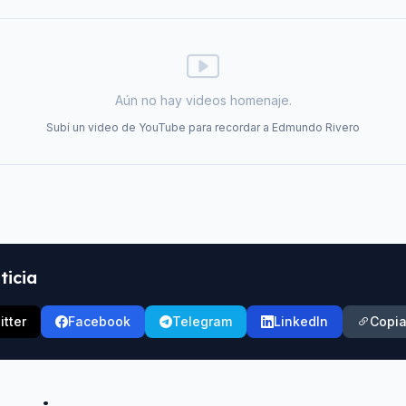
Aún no hay videos homenaje.
Subí un video de YouTube para recordar a
Edmundo Rivero
ticia
itter
Facebook
Telegram
LinkedIn
Copia