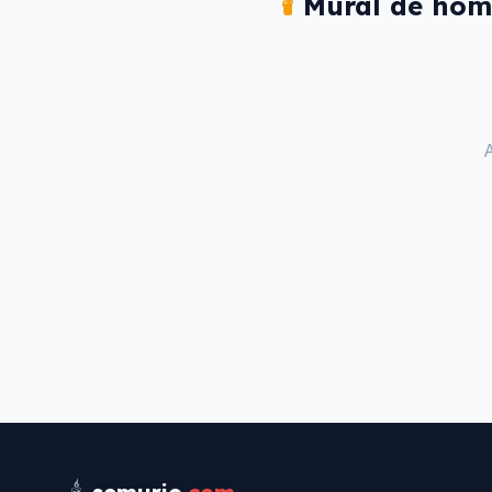
🕯️
Mural de hom