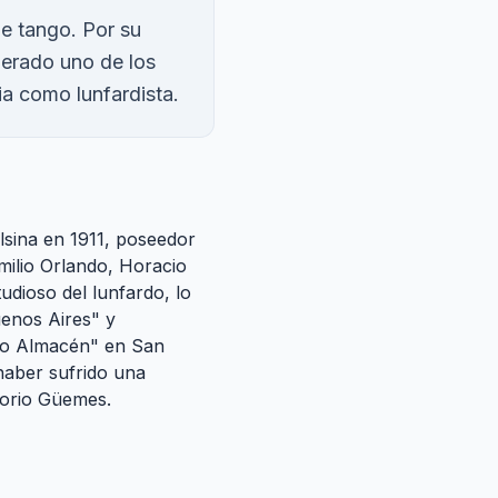
de tango. Por su
iderado uno de los
ia como lunfardista.
lsina en 1911, poseedor
ilio Orlando, Horacio
udioso del lunfardo, lo
uenos Aires" y
ejo Almacén" en San
haber sufrido una
torio Güemes.