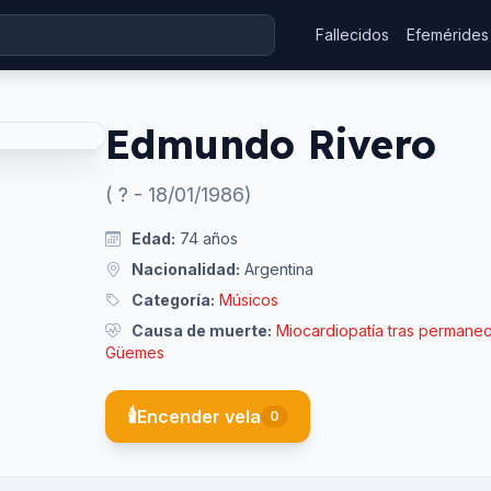
Fallecidos
Efemérides
Edmundo Rivero
(
?
-
18/01/1986
)
Edad:
74
años
Nacionalidad:
Argentina
Categoría:
Músicos
Causa de muerte:
Miocardiopatía tras permanec
Güemes
🕯️
Encender vela
0