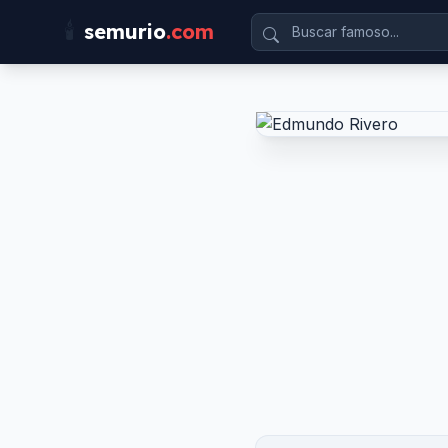
🕯️
semurio
.com