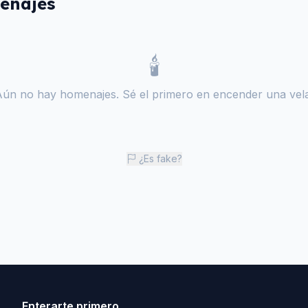
enajes
🕯️
Aún no hay homenajes. Sé el primero en encender una vela
¿Es fake?
Enterarte primero