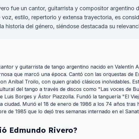
ro fue un cantor, guitarrista y compositor argentino 
e voz, estilo, repertorio y extensa trayectoria, es cons
la historia del género, siéndose destacada su relevanc
ntor y guitarrista de tango argentino nacido en Valentín A
rnosa que marcó una época. Cantó con las orquestas de Em
n Aníbal Troilo, con quien grabó clásicos inolvidables. Est
cultural del tango a través de discos como "Las voces de B
 Luis Borges y Ástor Piazzolla. Fundó la tanguería "El Vi
 ciudad. Murió el 18 de enero de 1986 a los 74 años tras 
bre de 1985 que lo dejó tres semanas internado en el Sana
ió
Edmundo Rivero
?