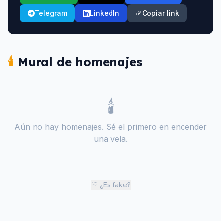
Telegram
LinkedIn
Copiar link
🕯️
Mural de homenajes
🕯️
Aún no hay homenajes. Sé el primero en encender
una vela.
¿Es fake?