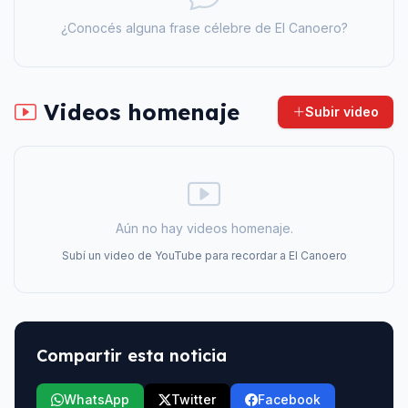
¿Conocés alguna frase célebre de
El Canoero
?
Videos homenaje
Subir video
Aún no hay videos homenaje.
Subí un video de YouTube para recordar a
El Canoero
Compartir esta noticia
WhatsApp
Twitter
Facebook