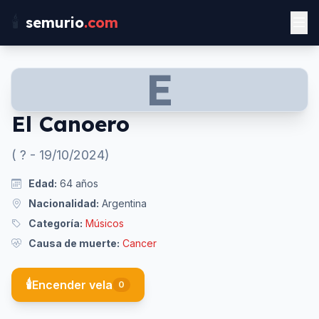
🕯️
semurio
.com
E
El Canoero
(
?
-
19/10/2024
)
Edad:
64
años
Nacionalidad:
Argentina
Categoría:
Músicos
Causa de muerte:
Cancer
🕯️
Encender vela
0