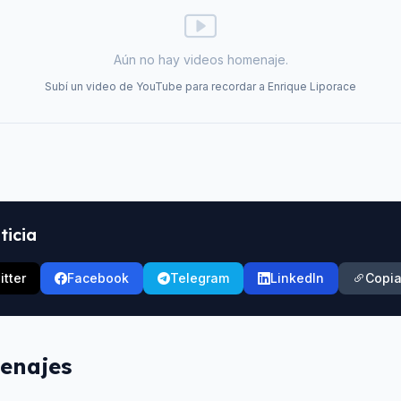
Aún no hay videos homenaje.
Subí un video de YouTube para recordar a
Enrique Liporace
ticia
itter
Facebook
Telegram
LinkedIn
Copia
enajes