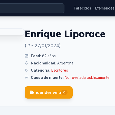
Fallecidos
Efemérides
Enrique Liporace
(
?
-
27/01/2024
)
Edad:
82
años
Nacionalidad:
Argentina
Categoría:
Escritores
Causa de muerte:
No revelada públicamente
🕯️
Encender vela
0