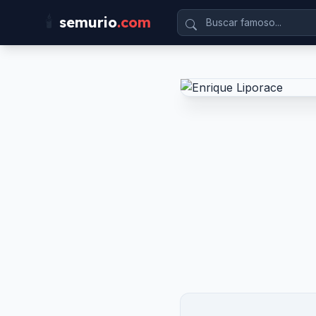
🕯️
semurio
.com