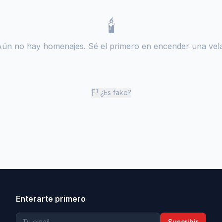
🕯️
Aún no hay homenajes. Sé el primero en encender una vela
¿Es fake?
Enterarte primero
Suscribir