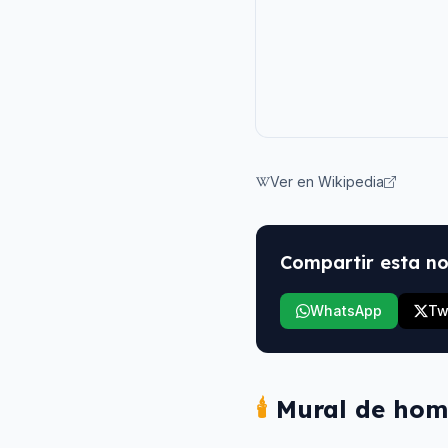
Ver en Wikipedia
Compartir esta no
WhatsApp
Tw
🕯️
Mural de hom