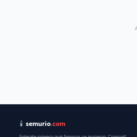
🕯️
semurio
.com
Enterate primero qué famosos se murieron. Compartí,