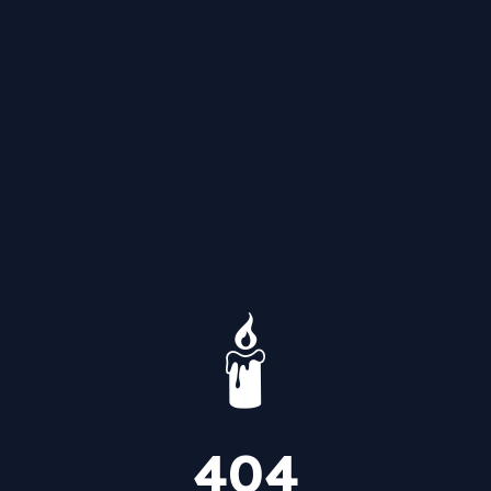
🕯️
404