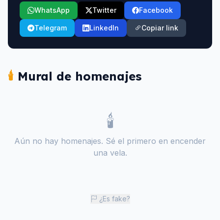
WhatsApp
Twitter
Facebook
Telegram
LinkedIn
Copiar link
🕯️
Mural de homenajes
🕯️
Aún no hay homenajes. Sé el primero en encender
una vela.
¿Es fake?