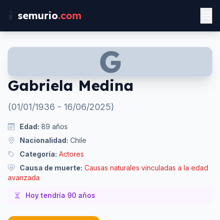
🕯️
semurio
.com
G
Gabriela Medina
(
01/01/1936
-
16/06/2025
)
Edad:
89
años
Nacionalidad:
Chile
Categoría:
Actores
Causa de muerte:
Causas naturales vinculadas a la edad
avanzada
Hoy tendría
90
años