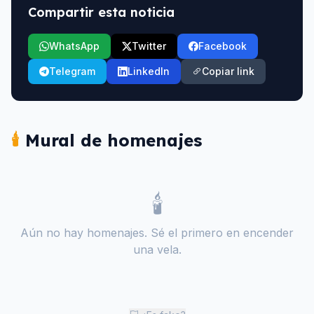
Compartir esta noticia
WhatsApp
Twitter
Facebook
Telegram
LinkedIn
Copiar link
🕯️
Mural de homenajes
🕯️
Aún no hay homenajes. Sé el primero en encender
una vela.