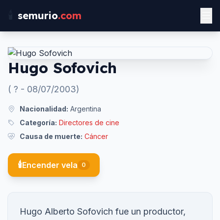
🕯️
semurio
.com
Hugo Sofovich
(
?
-
08/07/2003
)
Nacionalidad:
Argentina
Categoría:
Directores de cine
Causa de muerte:
Cáncer
🕯️
Encender vela
0
Hugo Alberto Sofovich fue un productor,