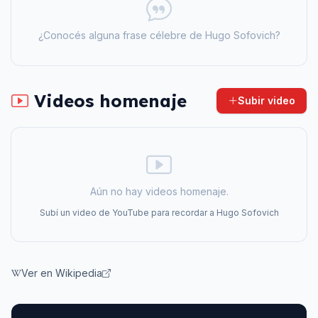
¿Conocés alguna frase célebre de
Hugo Sofovich
?
Videos homenaje
Subir video
Aún no hay videos homenaje.
Subí un video de YouTube para recordar a
Hugo Sofovich
Ver en Wikipedia