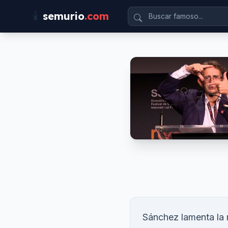
🕯️
semurio
.com
Sánchez lamenta la m