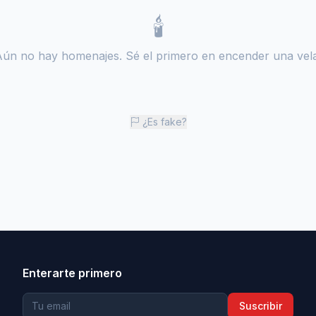
🕯️
Aún no hay homenajes. Sé el primero en encender una vela
¿Es fake?
Enterarte primero
Suscribir