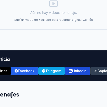
Aún no hay videos homenaje.
Subí un video de YouTube para recordar a
Ignasi Camós
ticia
itter
Facebook
Telegram
LinkedIn
Copia
enajes