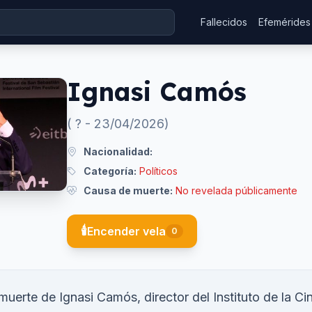
Fallecidos
Efemérides
Ignasi Camós
(
?
-
23/04/2026
)
Nacionalidad:
Categoría:
Políticos
Causa de muerte:
No revelada públicamente
🕯️
Encender vela
0
uerte de Ignasi Camós, director del Instituto de la C