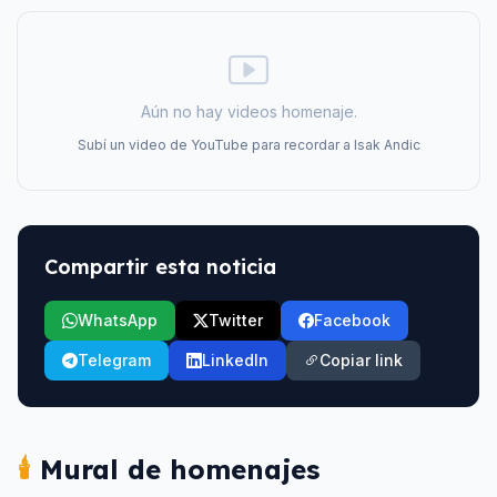
Aún no hay videos homenaje.
Subí un video de YouTube para recordar a
Isak Andic
Compartir esta noticia
WhatsApp
Twitter
Facebook
Telegram
LinkedIn
Copiar link
🕯️
Mural de homenajes