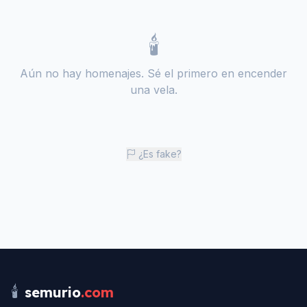
🕯️
Aún no hay homenajes. Sé el primero en encender
una vela.
¿Es fake?
🕯️
semurio
.com