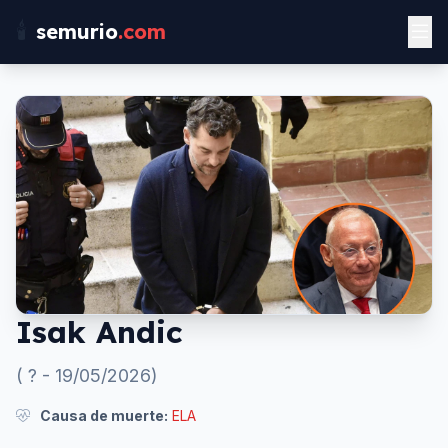
🕯️
semurio
.com
Isak Andic
(
?
-
19/05/2026
)
Causa de muerte:
ELA