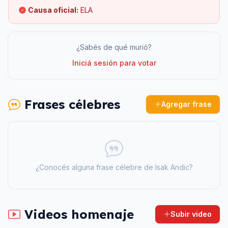
Causa oficial:
ELA
¿Sabés de qué murió?
Iniciá sesión para votar
Frases célebres
Agregar frase
¿Conocés alguna frase célebre de
Isak Andic
?
Videos homenaje
Subir video