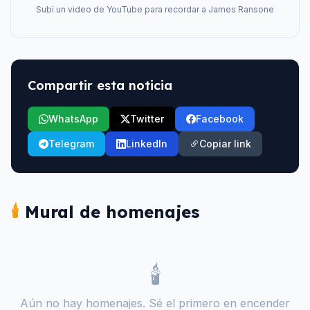
Subí un video de YouTube para recordar a
James Ransone
Compartir esta noticia
WhatsApp
Twitter
Facebook
Telegram
LinkedIn
Copiar link
🕯️
Mural de homenajes
🕯️
Aún no hay homenajes. Sé el primero en encender