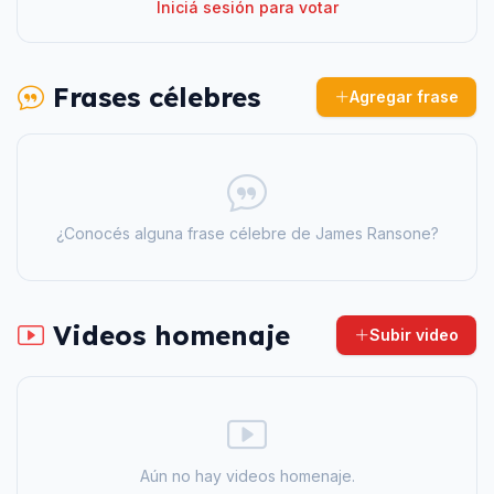
Iniciá sesión para votar
Frases célebres
Agregar frase
¿Conocés alguna frase célebre de
James Ransone
?
Videos homenaje
Subir video
Aún no hay videos homenaje.