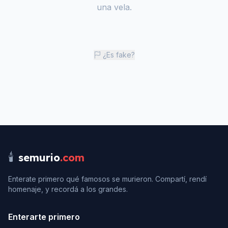
una vela.
¿Es fake?
🕯️
semurio
.com
Enterate primero qué famosos se murieron. Compartí, rendí
homenaje, y recordá a los grandes.
Enterarte primero