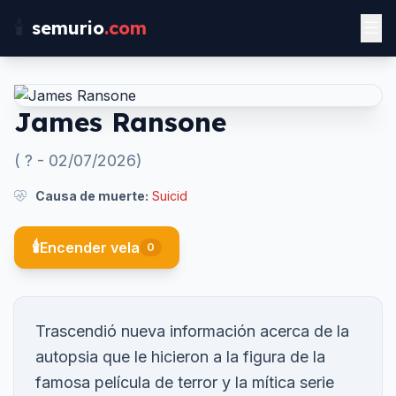
🕯️
semurio
.com
James Ransone
(
?
-
02/07/2026
)
Causa de muerte:
Suicid
🕯️
Encender vela
0
Trascendió nueva información acerca de la
autopsia que le hicieron a la figura de la
famosa película de terror y la mítica serie