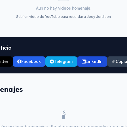
Aún no hay videos homenaje.
Subí un video de YouTube para recordar a
Joey Jordison
ticia
itter
Facebook
Telegram
LinkedIn
Copia
enajes
🕯️
Aún no hay homenajes. Sé el primero en encender una vela