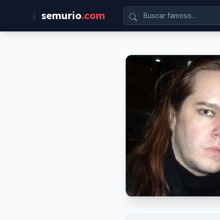
🕯️
semurio
.com