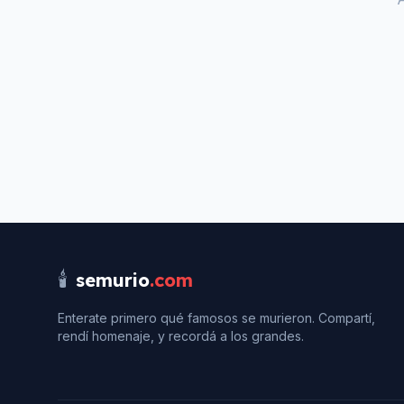
🕯️
semurio
.com
Enterate primero qué famosos se murieron. Compartí,
rendí homenaje, y recordá a los grandes.