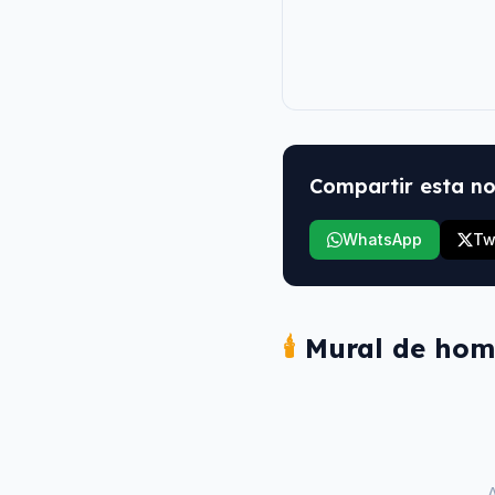
Compartir esta no
WhatsApp
Tw
🕯️
Mural de hom