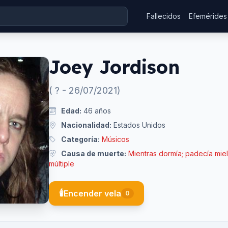
Fallecidos
Efemérides
Joey Jordison
(
?
-
26/07/2021
)
Edad:
46
años
Nacionalidad:
Estados Unidos
Categoría:
Músicos
Causa de muerte:
Mientras dormía; padecía mieli
múltiple
🕯️
Encender vela
0