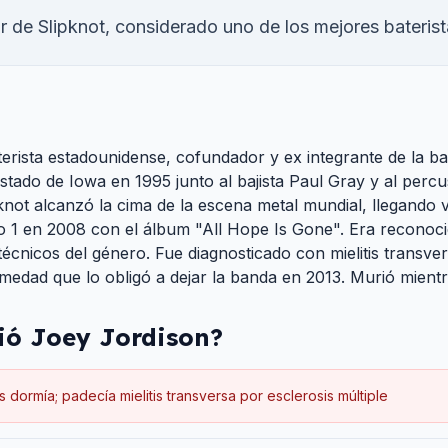
 de Slipknot, considerado uno de los mejores baterist
erista estadounidense, cofundador y ex integrante de la b
estado de Iowa en 1995 junto al bajista Paul Gray y al per
pknot alcanzó la cima de la escena metal mundial, llegando v
o 1 en 2008 con el álbum "All Hope Is Gone". Era reconoc
técnicos del género. Fue diagnosticado con mielitis transv
rmedad que lo obligó a dejar la banda en 2013. Murió mient
ió
Joey Jordison
?
s dormía; padecía mielitis transversa por esclerosis múltiple