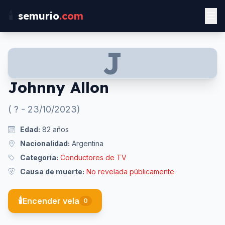
🕯️
semurio
.com
J
Johnny Allon
(
?
-
23/10/2023
)
Edad:
82
años
Nacionalidad:
Argentina
Categoría:
Conductores de TV
Causa de muerte:
No revelada públicamente
🕯️
Encender vela
0