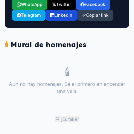
WhatsApp
Twitter
Facebook
Telegram
LinkedIn
Copiar link
🕯️
Mural de homenajes
🕯️
Aún no hay homenajes. Sé el primero en encender
una vela.
¿Es fake?