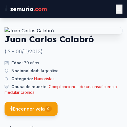
🕯️
semurio
.com
Juan Carlos Calabró
(
?
-
06/11/2013
)
Edad:
79
años
Nacionalidad:
Argentina
Categoría:
Humoristas
Causa de muerte:
Complicaciones de una insuficiencia
medular crónica
🕯️
Encender vela
0