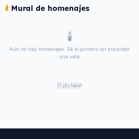
🕯️
Mural de homenajes
🕯️
Aún no hay homenajes. Sé el primero en encender
una vela.
¿Es fake?