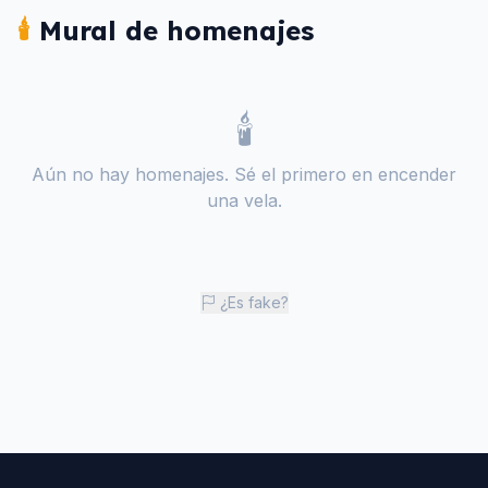
🕯️
Mural de homenajes
🕯️
Aún no hay homenajes. Sé el primero en encender
una vela.
¿Es fake?