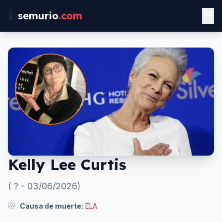
🕯️
semurio
.com
Kelly Lee Curtis
(
?
-
03/06/2026
)
Causa de muerte:
ELA