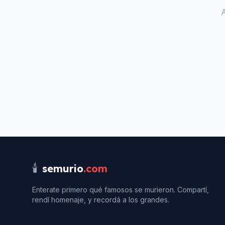
🕯️
semurio
.com
Enterate primero qué famosos se murieron. Compartí,
rendí homenaje, y recordá a los grandes.