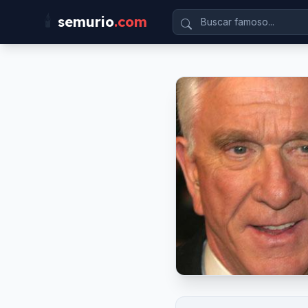
🕯️
semurio
.com