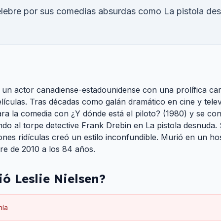
élebre por sus comedias absurdas como La pistola de
ue un actor canadiense-estadounidense con una prolífica ca
lículas. Tras décadas como galán dramático en cine y telev
ara la comedia con ¿Y dónde está el piloto? (1980) y se c
 al torpe detective Frank Drebin en La pistola desnuda. 
nes ridículas creó un estilo inconfundible. Murió en un hos
bre de 2010 a los 84 años.
ió
Leslie Nielsen
?
ía