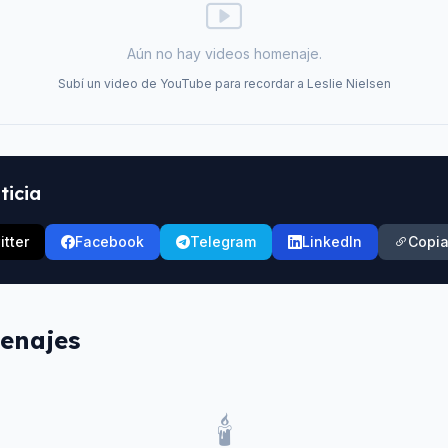
Aún no hay videos homenaje.
Subí un video de YouTube para recordar a
Leslie Nielsen
ticia
itter
Facebook
Telegram
LinkedIn
Copia
enajes
🕯️