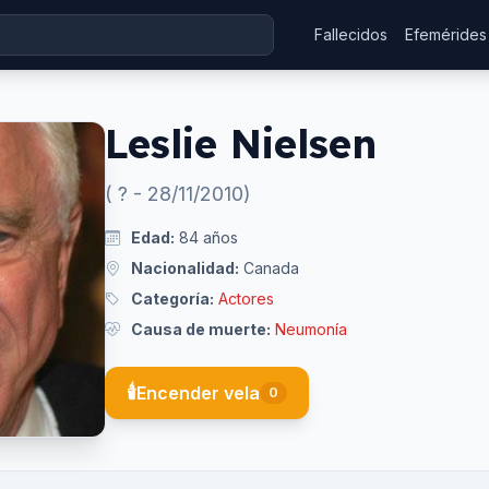
Fallecidos
Efemérides
Leslie Nielsen
(
?
-
28/11/2010
)
Edad:
84
años
Nacionalidad:
Canada
Categoría:
Actores
Causa de muerte:
Neumonía
🕯️
Encender vela
0