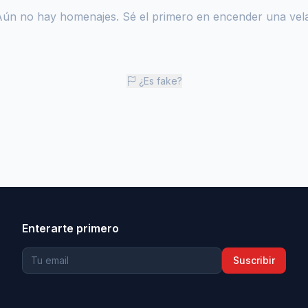
Aún no hay homenajes. Sé el primero en encender una vela
¿Es fake?
Enterarte primero
Suscribir