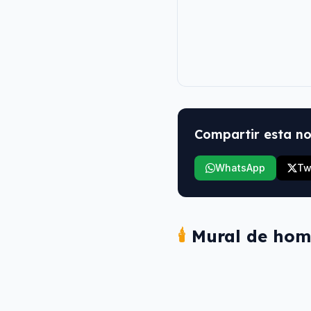
Compartir esta no
WhatsApp
Tw
🕯️
Mural de hom