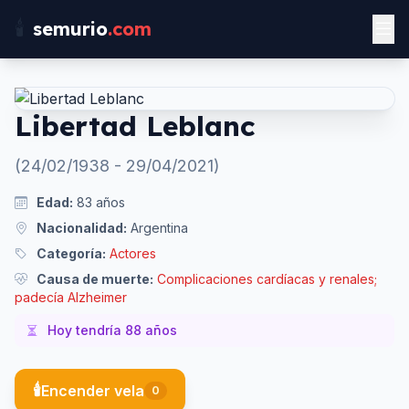
🕯️
semurio
.com
Libertad Leblanc
(
24/02/1938
-
29/04/2021
)
Edad:
83
años
Nacionalidad:
Argentina
Categoría:
Actores
Causa de muerte:
Complicaciones cardíacas y renales;
padecía Alzheimer
Hoy tendría
88
años
🕯️
Encender vela
0