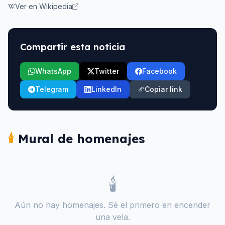
Ver en Wikipedia
Compartir esta noticia
WhatsApp
Twitter
Facebook
Telegram
LinkedIn
Copiar link
🕯️
Mural de homenajes
🕯️
Aún no hay homenajes. Sé el primero en encender
una vela.