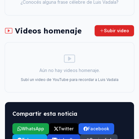
¿Conocés alguna frase célebre de
Luis Vadala
?
Videos homenaje
Subir video
Aún no hay videos homenaje.
Subí un video de YouTube para recordar a
Luis Vadala
Compartir esta noticia
WhatsApp
Twitter
Facebook