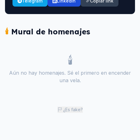
Telegram
LinkedIn
Copiar link
🕯️
Mural de homenajes
🕯️
Aún no hay homenajes. Sé el primero en encender
una vela.
¿Es fake?