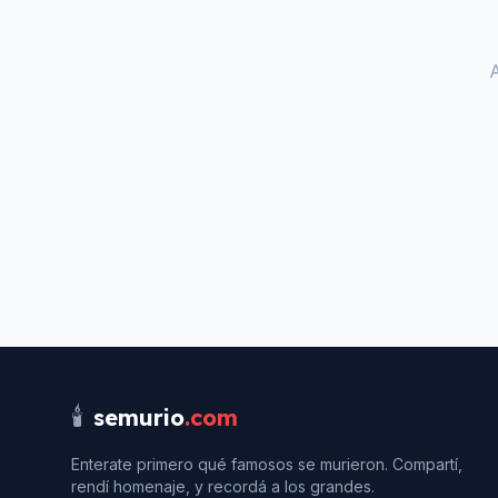
🕯️
semurio
.com
Enterate primero qué famosos se murieron. Compartí,
rendí homenaje, y recordá a los grandes.