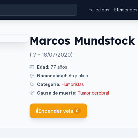
Fallecidos
Efemérides
Marcos Mundstock
(
?
-
18/07/2020
)
Edad:
77
años
Nacionalidad:
Argentina
Categoría:
Humoristas
Causa de muerte:
Tumor cerebral
🕯️
Encender vela
0