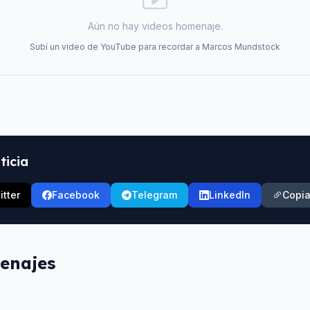
Aún no hay videos homenaje.
Subí un video de YouTube para recordar a
Marcos Mundstock
ticia
itter
Facebook
Telegram
LinkedIn
Copia
enajes