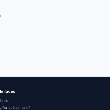
.
Enlaces
Inicio
¿Por qué semurio?