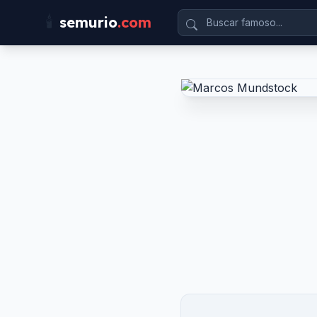
🕯️
semurio
.com