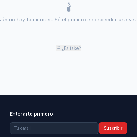
🕯️
Aún no hay homenajes. Sé el primero en encender una vela
¿Es fake?
Enterarte primero
Suscribir