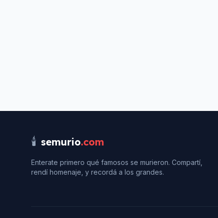
🕯️
semurio
.com
Enterate primero qué famosos se murieron. Compartí,
rendí homenaje, y recordá a los grandes.