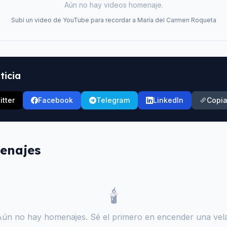
Aún no hay videos homenaje.
Subí un video de YouTube para recordar a
María del Carmen Roqueta
ticia
itter
Facebook
Telegram
LinkedIn
Copia
enajes
🕯️
Aún no hay homenajes. Sé el primero en encender una vela