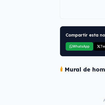
Compartir esta no
WhatsApp
Tw
🕯️
Mural de hom