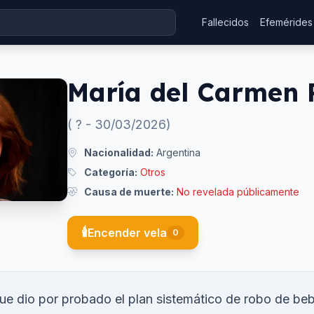
Fallecidos
Efemérides
María del Carmen 
(
?
-
30/03/2026
)
Nacionalidad:
Argentina
Categoría:
Otros
Causa de muerte:
No revelada públicamente
🕯️
Encender vela
0
ue dio por probado el plan sistemático de robo de beb