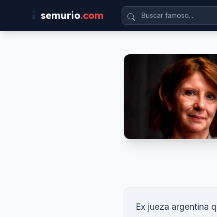
🕯️
semurio
.com
Ex jueza argentina q