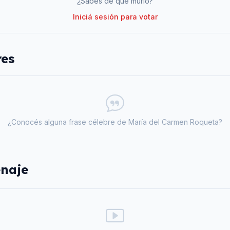
¿Sabés de qué murió?
Iniciá sesión para votar
res
¿Conocés alguna frase célebre de
María del Carmen Roqueta
?
naje