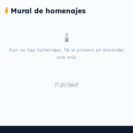
🕯️
Mural de homenajes
🕯️
Aún no hay homenajes. Sé el primero en encender
una vela.
¿Es fake?