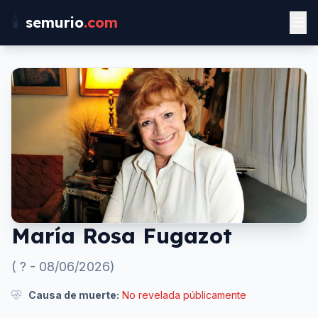
🕯️
semurio
.com
María Rosa Fugazot
(
?
-
08/06/2026
)
Causa de muerte:
No revelada públicamente