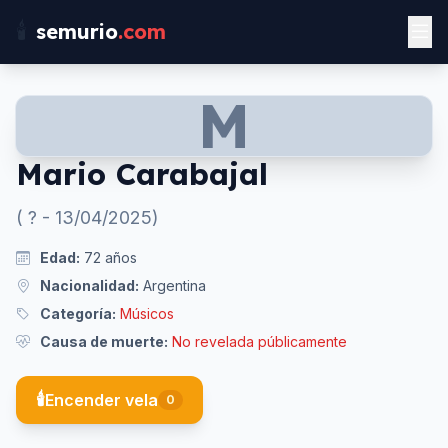
🕯️
semurio
.com
M
Mario Carabajal
(
?
-
13/04/2025
)
Edad:
72
años
Nacionalidad:
Argentina
Categoría:
Músicos
Causa de muerte:
No revelada públicamente
🕯️
Encender vela
0