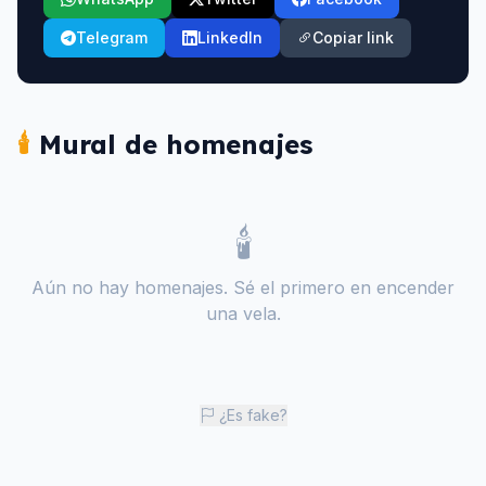
Telegram
LinkedIn
Copiar link
🕯️
Mural de homenajes
🕯️
Aún no hay homenajes. Sé el primero en encender
una vela.
¿Es fake?