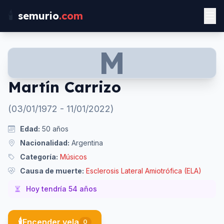
🕯️
semurio
.com
M
Martín Carrizo
(
03/01/1972
-
11/01/2022
)
Edad:
50
años
Nacionalidad:
Argentina
Categoría:
Músicos
Causa de muerte:
Esclerosis Lateral Amiotrófica (ELA)
Hoy tendría
54
años
🕯️
Encender vela
0