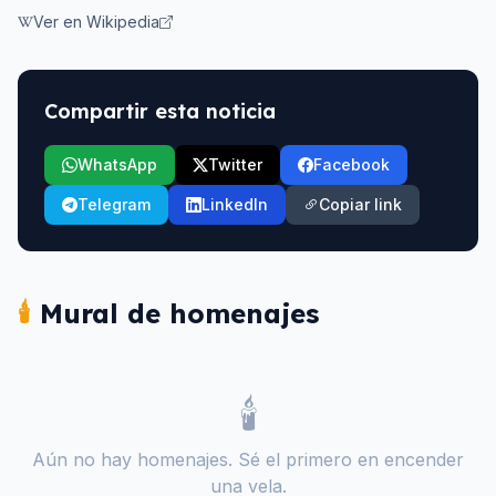
Ver en Wikipedia
Compartir esta noticia
WhatsApp
Twitter
Facebook
Telegram
LinkedIn
Copiar link
🕯️
Mural de homenajes
🕯️
Aún no hay homenajes. Sé el primero en encender
una vela.