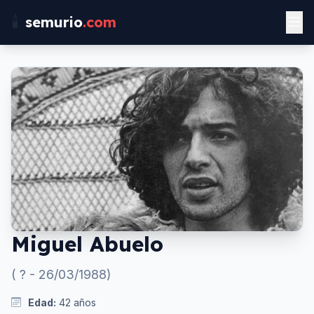
🕯️
semurio
.com
Miguel Abuelo
(
?
-
26/03/1988
)
Edad:
42
años