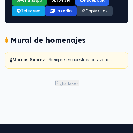
WhatsApp
Twitter
Facebook
Telegram
LinkedIn
Copiar link
🕯️
Mural de homenajes
Marcos Suarez
:
Siempre en nuestros corazones
🕯️
¿Es fake?