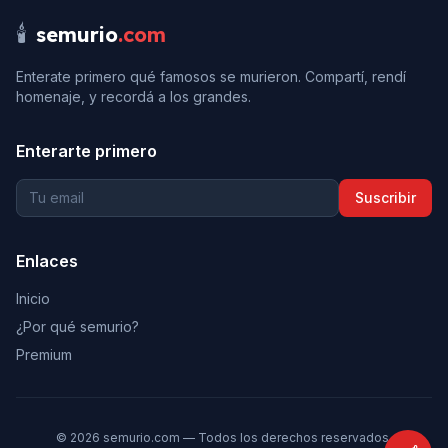
🕯️
semurio
.com
Enterate primero qué famosos se murieron. Compartí, rendí
homenaje, y recordá a los grandes.
Enterarte primero
Suscribir
Enlaces
Inicio
¿Por qué semurio?
Premium
©
2026
semurio.com — Todos los derechos reservados.