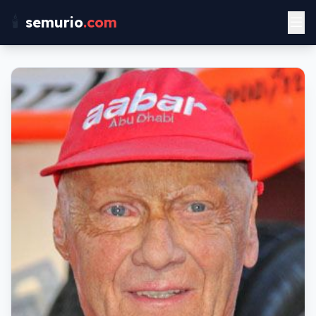
🕯️
semurio
.com