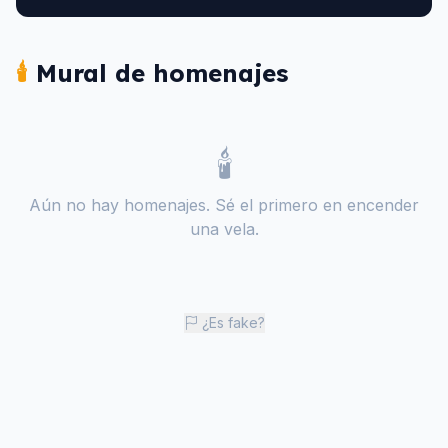
🕯️
Mural de homenajes
🕯️
Aún no hay homenajes. Sé el primero en encender
una vela.
¿Es fake?