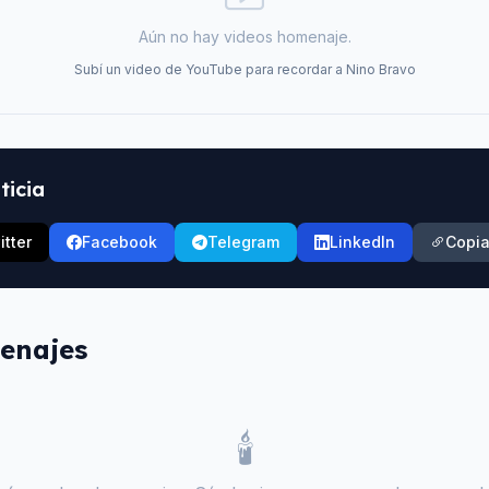
Aún no hay videos homenaje.
Subí un video de YouTube para recordar a
Nino Bravo
ticia
itter
Facebook
Telegram
LinkedIn
Copia
enajes
🕯️