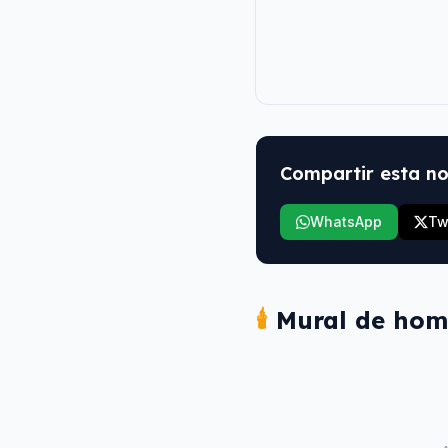
Compartir esta no
WhatsApp
Tw
🕯️
Mural de hom