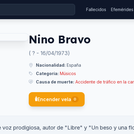
Fallecidos
Efemérides
Nino Bravo
(
?
-
16/04/1973
)
Nacionalidad:
España
Categoría:
Músicos
Causa de muerte:
Accidente de tráfico en la carr
🕯️
Encender vela
0
voz prodigiosa, autor de "Libre" y "Un beso y una flo