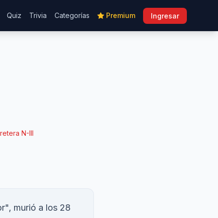
Quiz
Trivia
Categorías
Premium
Ingresar
etera N-III
r", murió a los 28