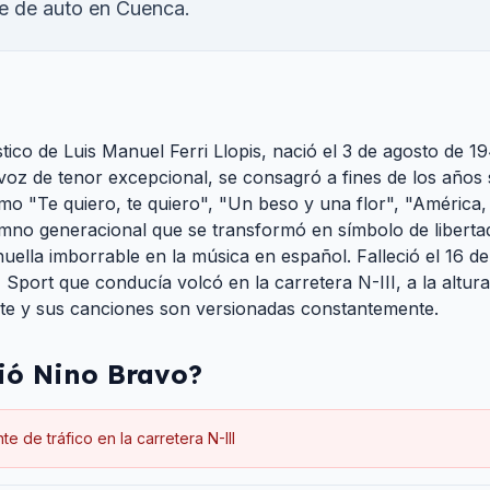
e de auto en Cuenca.
ico de Luis Manuel Ferri Llopis, nació el 3 de agosto de 1
voz de tenor excepcional, se consagró a fines de los años 
mo "Te quiero, te quiero", "Un beso y una flor", "América, 
imno generacional que se transformó en símbolo de liberta
ella imborrable en la música en español. Falleció el 16 de 
Sport que conducía volcó en la carretera N-III, a la altura
nte y sus canciones son versionadas constantemente.
ió
Nino Bravo
?
te de tráfico en la carretera N-III