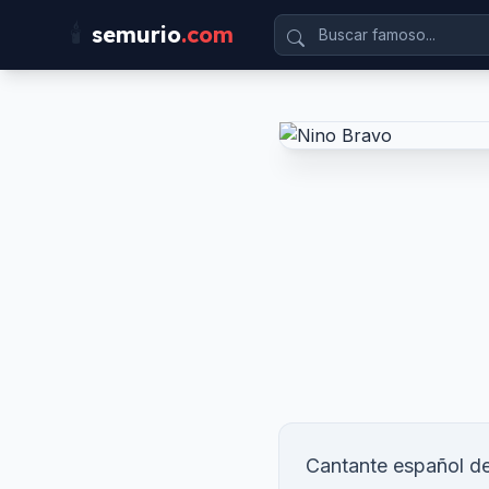
🕯️
semurio
.com
Cantante español de 