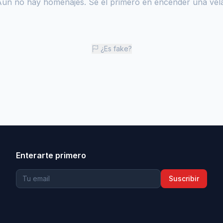
Aún no hay homenajes. Sé el primero en encender una vela
¿Es fake?
Enterarte primero
Suscribir