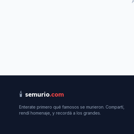
🕯️
semurio
.com
Enterate primero qué famosos se murieron. Compartí,
rendí homenaje, y recordá a los grandes.