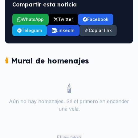
Compartir esta noticia
WhatsApp
Twitter
Facebook
Telegram
LinkedIn
Copiar link
🕯️
Mural de homenajes
🕯️
Aún no hay homenajes. Sé el primero en encender
una vela.
¿Es fake?