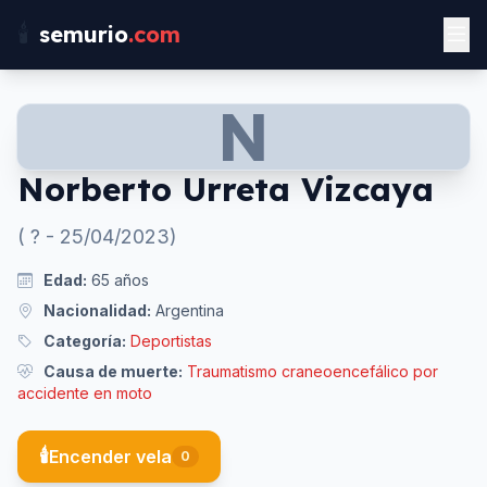
🕯️
semurio
.com
N
Norberto Urreta Vizcaya
(
?
-
25/04/2023
)
Edad:
65
años
Nacionalidad:
Argentina
Categoría:
Deportistas
Causa de muerte:
Traumatismo craneoencefálico por
accidente en moto
🕯️
Encender vela
0