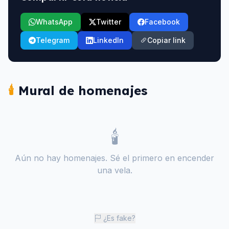
WhatsApp
Twitter
Facebook
Telegram
LinkedIn
Copiar link
🕯️
Mural de homenajes
🕯️
Aún no hay homenajes. Sé el primero en encender
una vela.
¿Es fake?