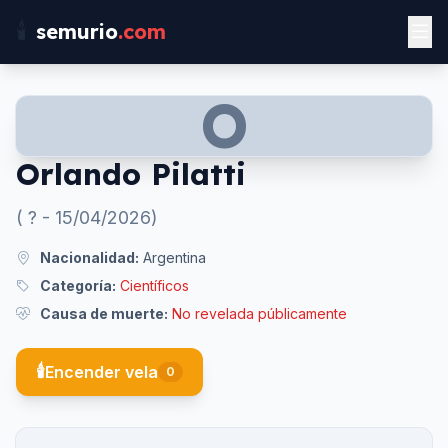
🕯️
semurio
.com
O
Orlando Pilatti
(
?
-
15/04/2026
)
Nacionalidad:
Argentina
Categoría:
Científicos
Causa de muerte:
No revelada públicamente
🕯️
Encender vela
0