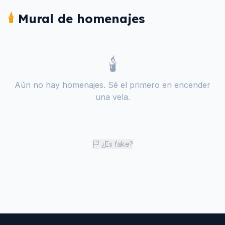
🕯️
Mural de homenajes
🕯️
Aún no hay homenajes. Sé el primero en encender
una vela.
¿Es fake?