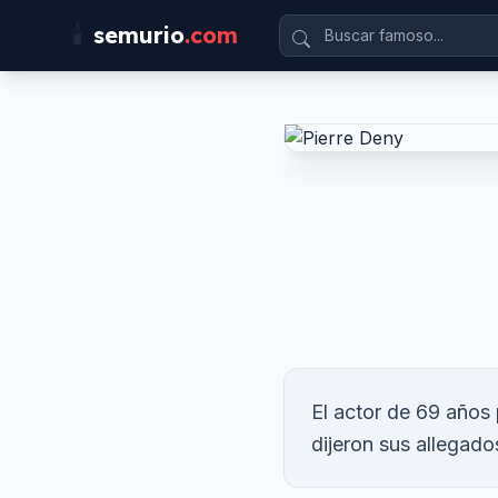
🕯️
semurio
.com
El actor de 69 años
dijeron sus allegado