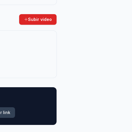
Subir video
r link