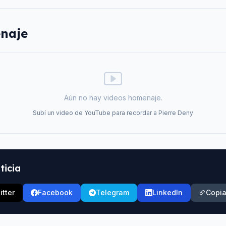
naje
Aún no hay videos homenaje.
Subí un video de YouTube para recordar a
Pierre Deny
ticia
itter
Facebook
Telegram
LinkedIn
Copia