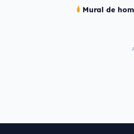
🕯️
Mural de hom