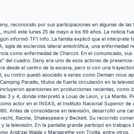
Deny, reconocido por sus participaciones en algunas de las
ís, murió este lunes 25 de mayo a los 69 años. La noticia f
egún informó TF1 Info. La familia explicó que el intérprete 
 sigla de esclerosis lateral amiotrófica, una enfermedad 
ncia como enfermedad de Charcot. En el comunicado, sus 
e” del cuadro. Deny era uno de esos actores de presencia 
e desde el centro de la escena, pero sí con una trayectori
al, su rostro quedó asociado a series como Demain nous app
mping Paradis, títulos de fuerte circulación en la televisi
incluyeron apariciones en producciones recientes, como los
as 3 y 4, donde interpretó a Louis de Léon, y La Mantis. P
 como actor en el INSAS, el Instituto Nacional Superior de 
80. Antes de consolidarse en televisión, desarrolló una car
recht, Racine, Shakespeare y Beckett. Su recorrido comen
y la televisión. En la pantalla grande participó en trabajos 
omo Andrzej Wajda y Margarethe von Trotta, entre otros.