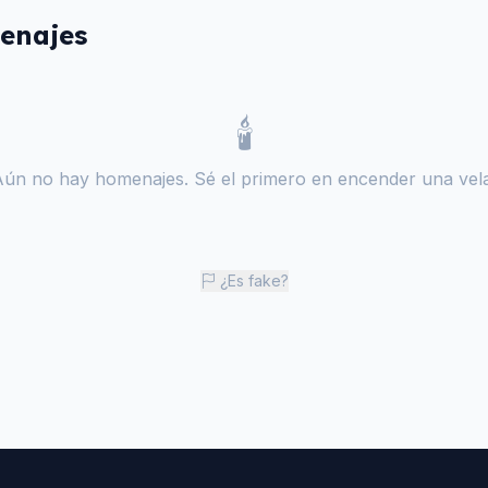
enajes
🕯️
Aún no hay homenajes. Sé el primero en encender una vela
¿Es fake?