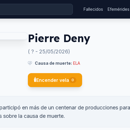
Fallecidos
Efemérides
Pierre Deny
(
?
-
25/05/2026
)
Causa de muerte:
ELA
🕯️
Encender vela
0
 participó en más de un centenar de producciones par
s sobre la causa de muerte.