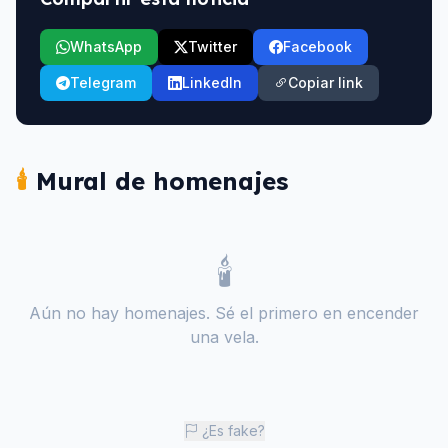
WhatsApp
Twitter
Facebook
Telegram
LinkedIn
Copiar link
🕯️
Mural de homenajes
🕯️
Aún no hay homenajes. Sé el primero en encender
una vela.
¿Es fake?