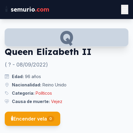
🕯️
semurio
.com
Q
Queen Elizabeth II
(
?
-
08/09/2022
)
Edad:
96
años
Nacionalidad:
Reino Unido
Categoría:
Políticos
Causa de muerte:
Vejez
🕯️
Encender vela
0