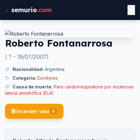
🕯️
semurio
.com
Roberto Fontanarrosa
(
?
-
19/07/2007
)
Nacionalidad:
Argentina
Categoría:
Escritores
Causa de muerte:
Paro cardiorrespiratorio por esclerosis
lateral amiotrófica (ELA)
🕯️
Encender vela
0