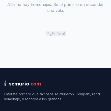
Aún no hay homenajes. Sé el primero en encender
una vela.
¿Es fake?
🕯️
semurio
.com
Enterate primero qué famosos se murieron. Compartí, rendí
homenaje, y recordá a los grandes.