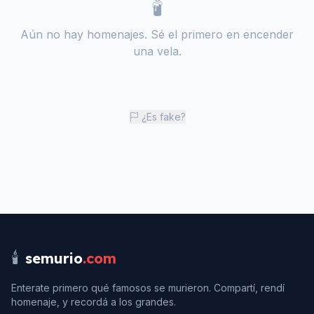
🕯️
Aún no hay homenajes. Sé el primero en encender
una vela.
¿Es fake?
🕯️
semurio
.com
Enterate primero qué famosos se murieron. Compartí, rendí
homenaje, y recordá a los grandes.