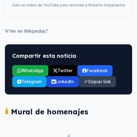
Subí un video de YouTube para recordar a
Roberto Goyeneche
Ver en Wikipedia
Compartir esta noticia
WhatsApp
Twitter
Facebook
Telegram
LinkedIn
Copiar link
🕯️
Mural de homenajes