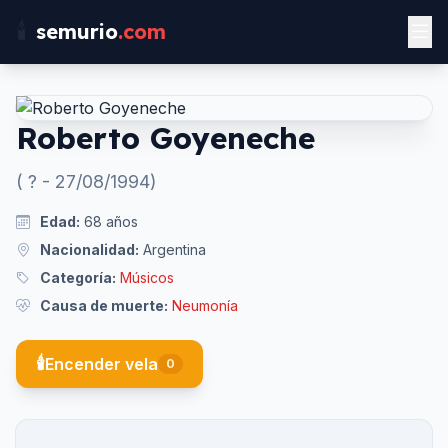
🕯️
semurio
.com
Roberto Goyeneche
(
?
-
27/08/1994
)
Edad:
68
años
Nacionalidad:
Argentina
Categoría:
Músicos
Causa de muerte:
Neumonía
🕯️
Encender vela
0