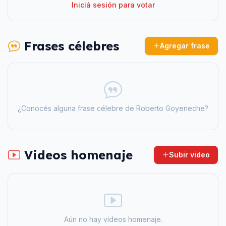
Iniciá sesión para votar
Frases célebres
Agregar frase
¿Conocés alguna frase célebre de
Roberto Goyeneche
?
Videos homenaje
Subir video
Aún no hay videos homenaje.