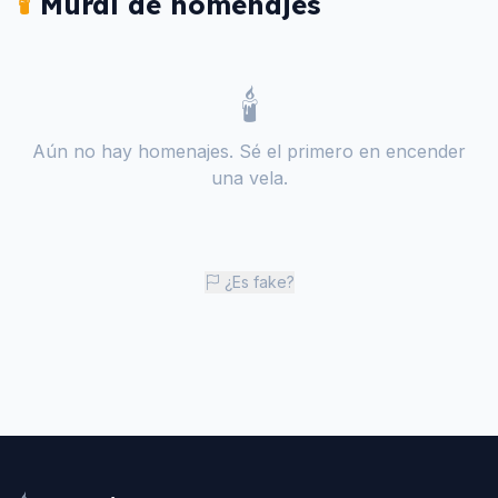
🕯️
Mural de homenajes
🕯️
Aún no hay homenajes. Sé el primero en encender
una vela.
¿Es fake?