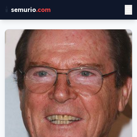
🕯️
semurio
.com