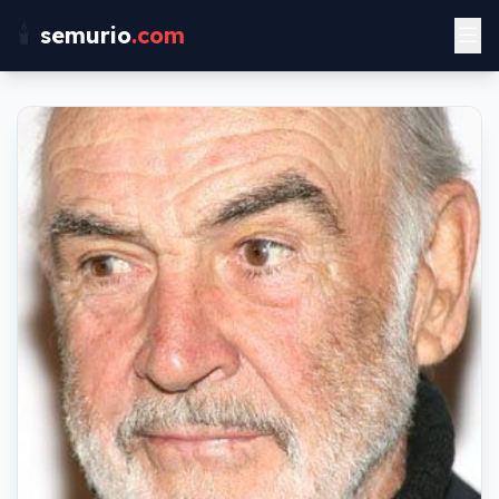
🕯️
semurio
.com