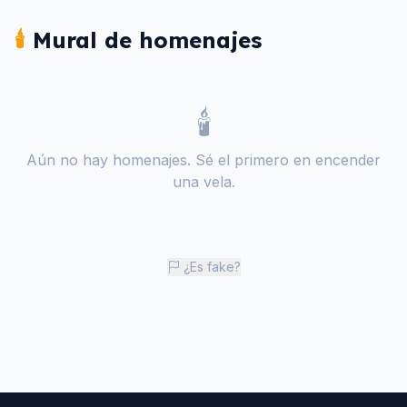
🕯️
Mural de homenajes
🕯️
Aún no hay homenajes. Sé el primero en encender
una vela.
¿Es fake?