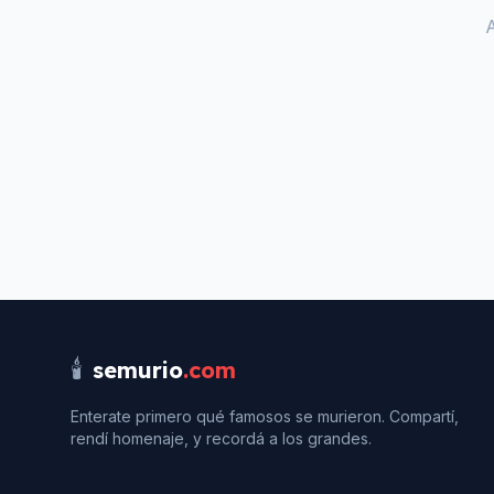
🕯️
semurio
.com
Enterate primero qué famosos se murieron. Compartí,
rendí homenaje, y recordá a los grandes.