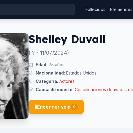
Fallecidos
Efemérides
Shelley Duvall
(
?
-
11/07/2024
)
Edad:
75
años
Nacionalidad:
Estados Unidos
Categoría:
Actores
Causa de muerte:
Complicaciones derivadas de
🕯️
Encender vela
0