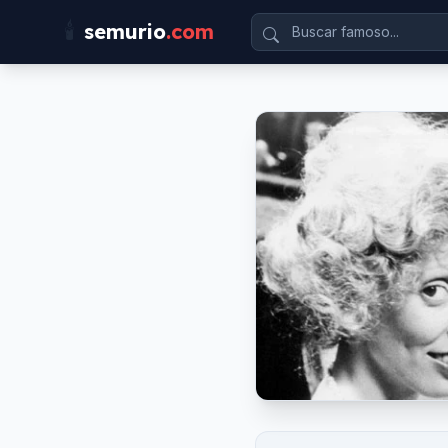
🕯️
semurio
.com