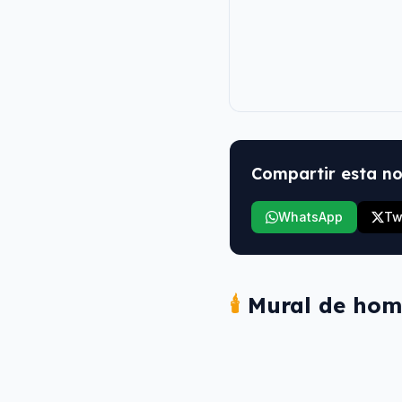
Compartir esta no
WhatsApp
Tw
🕯️
Mural de hom