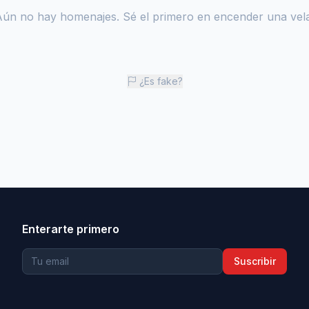
Aún no hay homenajes. Sé el primero en encender una vela
¿Es fake?
Enterarte primero
Suscribir