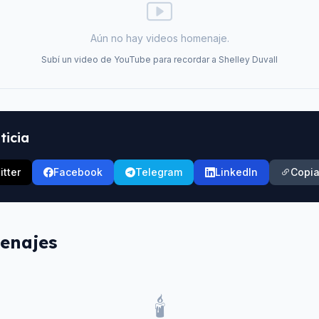
Aún no hay videos homenaje.
Subí un video de YouTube para recordar a
Shelley Duvall
ticia
itter
Facebook
Telegram
LinkedIn
Copia
enajes
🕯️