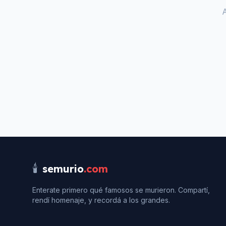
🕯️
semurio
.com
Enterate primero qué famosos se murieron. Compartí,
rendí homenaje, y recordá a los grandes.