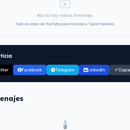
Aún no hay videos homenaje.
Subí un video de YouTube para recordar a
Taylor Hawkins
ticia
itter
Facebook
Telegram
LinkedIn
Copia
enajes
🕯️