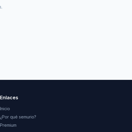
.
Enlaces
Inicio
¿Por qué semurio?
Premium