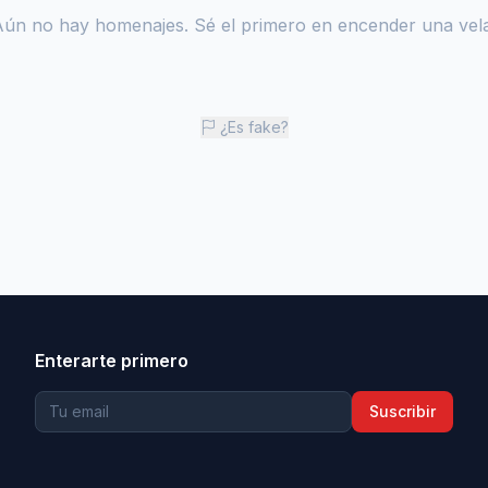
Aún no hay homenajes. Sé el primero en encender una vela
¿Es fake?
Enterarte primero
Suscribir