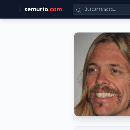
🕯️
semurio
.com