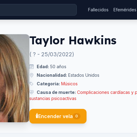
Fallecidos
Efemérides
Taylor Hawkins
(
?
-
25/03/2022
)
Edad:
50
años
Nacionalidad:
Estados Unidos
Categoría:
Músicos
Causa de muerte:
Complicaciones cardíacas y p
sustancias psicoactivas
🕯️
Encender vela
0