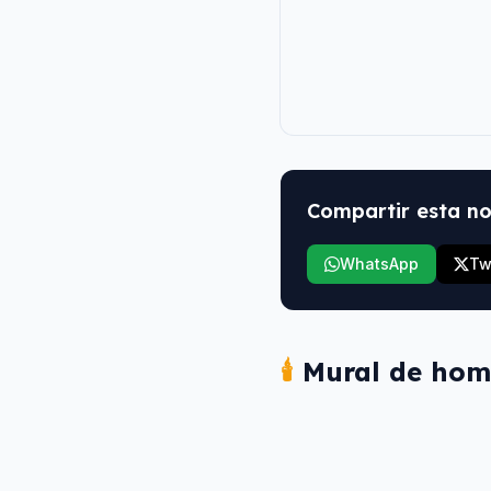
Compartir esta no
WhatsApp
Tw
🕯️
Mural de hom