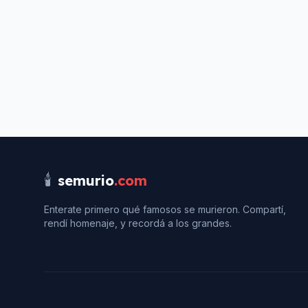
🕯️
semurio
.com
Enterate primero qué famosos se murieron. Compartí,
rendí homenaje, y recordá a los grandes.