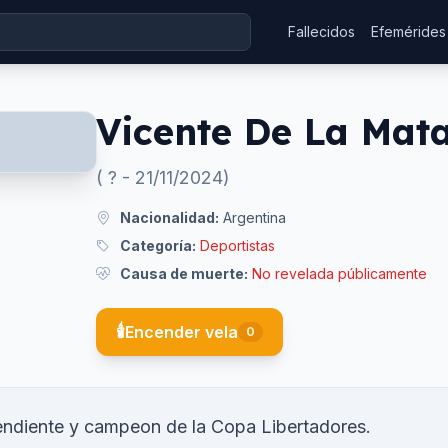
Fallecidos
Efemérides
Vicente De La Mata
(
?
-
21/11/2024
)
Nacionalidad:
Argentina
Categoría:
Deportistas
Causa de muerte:
No revelada públicamente
🕯️
Encender vela
0
ndiente y campeon de la Copa Libertadores.