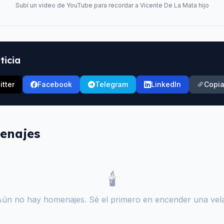
Subí un video de YouTube para recordar a
Vicente De La Mata hijo
ticia
itter
Facebook
Telegram
LinkedIn
Copia
enajes
🕯️
Aún no hay homenajes. Sé el primero en encender una vela