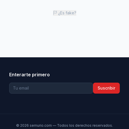
¿Es fake?
Enterarte primero
Suscribir
©
2026
semurio.com — Todos los derechos reservados.