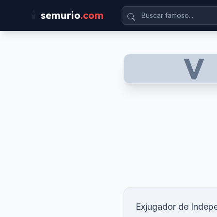
🕯️
semurio
.com
V
Exjugador de Indepe