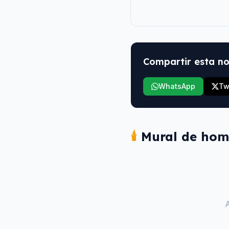
Compartir esta no
WhatsApp
Tw
🕯️
Mural de hom