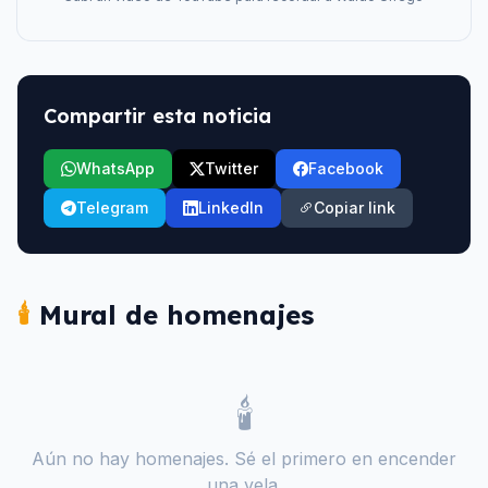
Compartir esta noticia
WhatsApp
Twitter
Facebook
Telegram
LinkedIn
Copiar link
🕯️
Mural de homenajes
🕯️
Aún no hay homenajes. Sé el primero en encender
una vela.