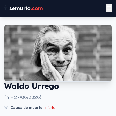
🕯️
semurio
.com
Waldo Urrego
(
?
-
27/06/2026
)
Causa de muerte:
Infarto